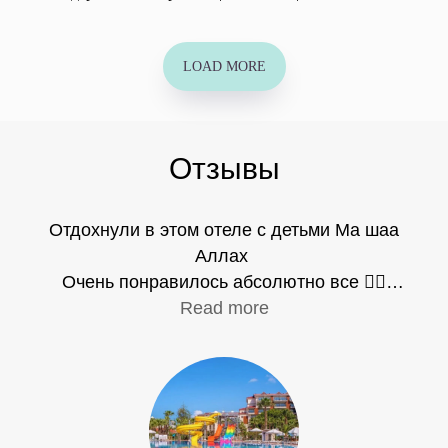
LOAD MORE
Отзывы
Отдохнули в этом отеле с детьми Ма шаа
Аллах
Очень понравилось абсолютно все 👍🏻
Питание , сервис , пляж , спа, аквапарки,
Read more
закрытые зоны для женщин . Спасибо
большое вам за организацию нашего
семейного отдыха 🤲🏼 Все очень
оперативно было .