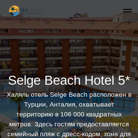
Selge Beach Hotel 5*
Халяль отель Selge Beach расположен в
Турции, Анталия, охватывает
территорию в 106 000 квадратных
метров. Здесь гостям предоставляется
семейный пляж с дресс-кодом, зона для
загорания только для женщин, спа-
центры, различные удобства для детей,
а также крытый и открытый бассейны.
Питание в отеле предоставляется по
системе "все включено" и соответствует
стандартам халяль, при этом алкоголь