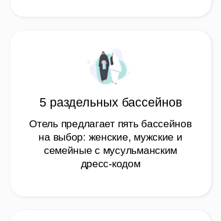
Безалкогольный халяль отель
Полностью безалкогольный
халяль отель
Полностью халяль
питание
Вся еда в месте проживания
Халяль