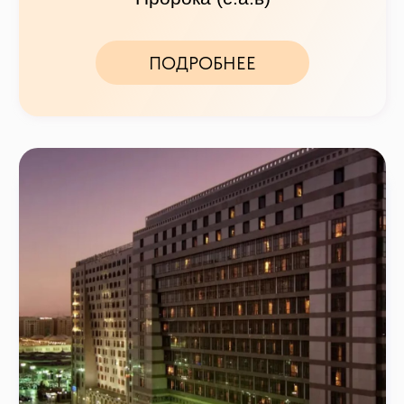
Отели для Умры в Медине
Лучшие отели для самостоятельной
Умры 2024 в Медине: Близость к
мечети Пророка (с.а.в)