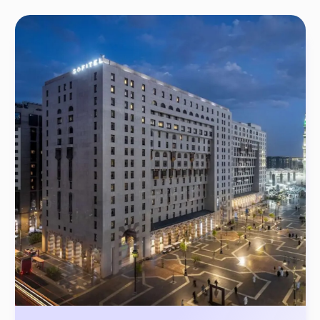
Sofitel Shahd 5*
Sofitel Shahd Al Madinah находится в
3 минутах ходьбы (220 м) от мечети
Пророка (с.а.в)
ПОДРОБНЕЕ