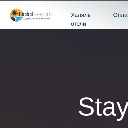
Халяль
Опла
отели
Stay