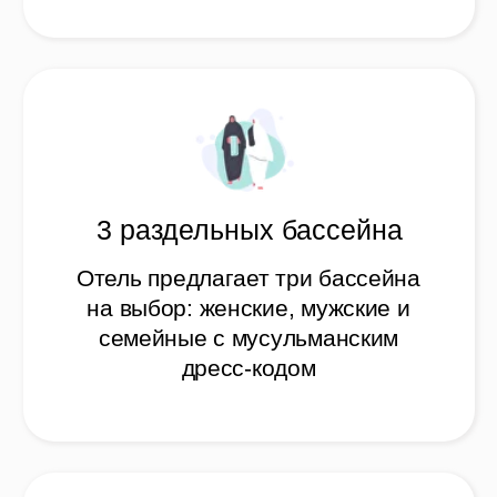
Безалкогольный халяль отель
Полностью безалкогольный
халяль отель
Полностью халяль
питание
Вся еда в месте проживания
Халяль