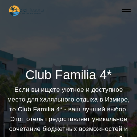
Club Familia 4*
Если вы ищете уютное и доступное
место для халяльного отдыха в Измире,
то Club Familia 4* - ваш лучший выбор.
Этот отель предоставляет уникальное
сочетание бюджетных возможностей и
качественного халяльного сервиса. Для
женщин и семей Club Familia
предоставляет полностью уединенные
зоны для отдыха. Вся еда в отеле
соответствует строгим халяльным
стандартам, алкоголь не подаётся.