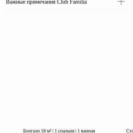
Важные примечания Club Familia
Бунгало 18 м² | 1 спальня | 1 ванная
Ста